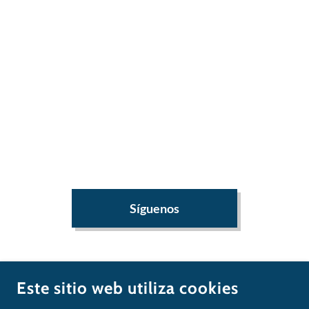
Síguenos
Copyright © 2026 CONUC - Todos los derechos
Este sitio web utiliza cookies
reservados.